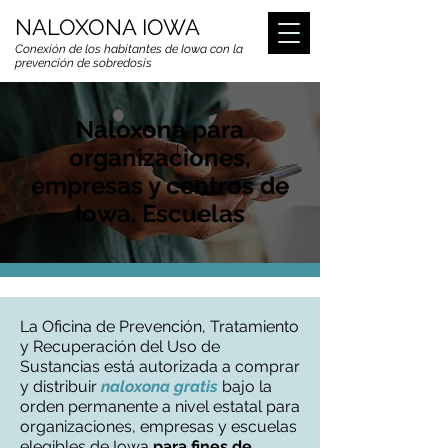
NALOXONA IOWA
Conexión de los habitantes de Iowa con la
prevención de sobredosis
Naloxona para
organizaciones,
empresas y centros de
Iowa. Escuelas
La Oficina de Prevención, Tratamiento
y Recuperación del Uso de
Sustancias está autorizada a comprar
y distribuir
naloxona gratis
bajo la
orden permanente a nivel estatal para
organizaciones, empresas y escuelas
elegibles de Iowa
para
fines de