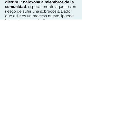
distribuir naloxona a miembros de la
comunidad
, especialmente aquellos en
riesgo de sufrir una sobredosis. Dado
que este es un proceso nuevo, ¡puede
haber algunos contratiempos en su
desarrollo! Le agradecemos de
antemano su paciencia durante este
tiempo. Por favor contáctenos
al
sor@idph.iowa.gov
si necesita ayuda.
La Oficina de Prevención,
Tratamiento y Recuperación del
Uso de Sustancias está autorizada a
comprar y distribuir
naloxona
gratis
bajo la orden permanente a
nivel estatal para organizaciones,
empresas y escuelas elegibles de
Iowa
para
fines de distribución o
en el sitio
.
¡Actualización!
A partir de
noviembre de 2023, ahora hay
un
nuevo proceso
para que